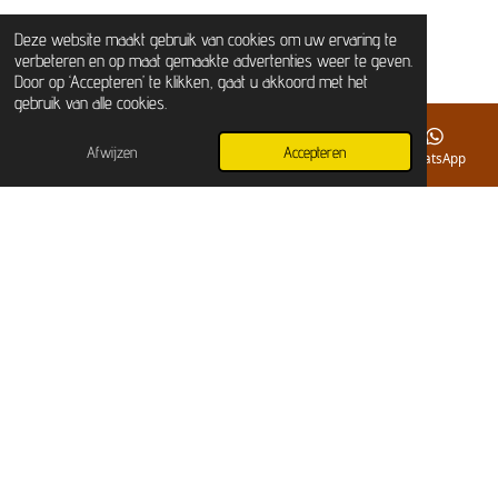
Deze website maakt gebruik van cookies om uw ervaring te
verbeteren en op maat gemaakte advertenties weer te geven.
Door op ‘Accepteren’ te klikken, gaat u akkoord met het
gebruik van alle cookies.
© 2025 - 2026 JU&JO sieraden en zo
Afwijzen
Accepteren
E-mailadres
Telefoonnummer
Instagram
WhatsApp