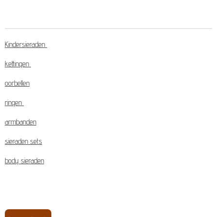
Kindersieraden
kettingen
oorbellen
ringen
armbanden
sieraden sets
body sieraden