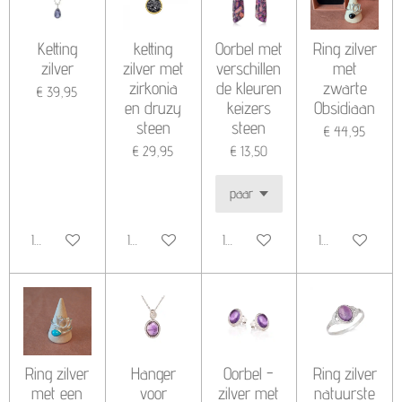
Ketting
ketting
Oorbel met
Ring zilver
zilver
zilver met
verschillen
met
zirkonia
de kleuren
zwarte
€ 39,95
en druzy
keizers
Obsidiaan
steen
steen
€ 44,95
€ 29,95
€ 13,50
In winkelwagen
In winkelwagen
In winkelwagen
In winkelwagen
Ring zilver
Hanger
Oorbel -
Ring zilver
met een
voor
zilver met
natuurste