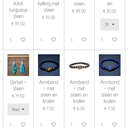
AAA
ketting met
steen
en
turquoise
steen
€ 39,00
€ 35,00
steen
€ 35,00
€ 39,50
In winkelwagen
In winkelwagen
In winkelwagen
In winkelwagen
Oorbel -
Armband
Armband
Armband
steen
- met
- met
- met
steen en
steen en
steen en
€ 14,50
kralen
kralen
kralen
€ 7,50
€ 6,50
€ 7,50
In winkelwagen
In winkelwagen
In winkelwagen
In winkelwagen