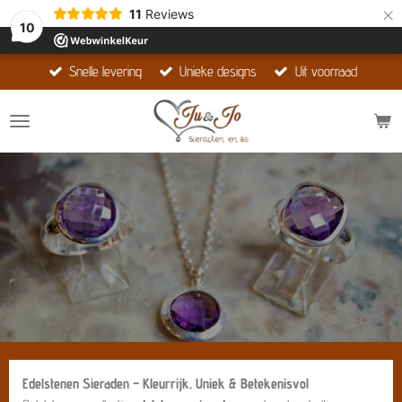
×
11
Reviews
10
Snelle levering
Unieke designs
Uit voorraad
Edelstenen Sieraden – Kleurrijk, Uniek & Betekenisvol