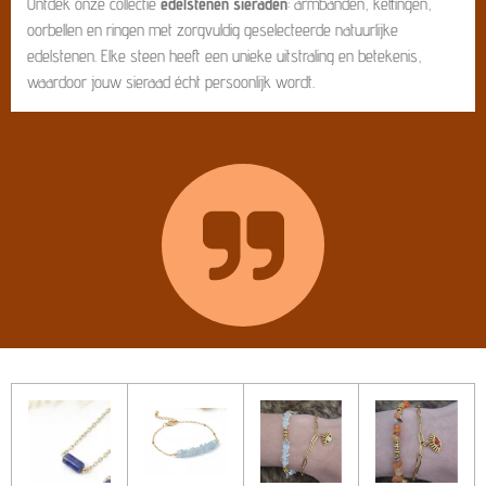
Ontdek onze collectie
edelstenen sieraden
: armbanden, kettingen,
oorbellen en ringen met zorgvuldig geselecteerde natuurlijke
edelstenen. Elke steen heeft een unieke uitstraling en betekenis,
waardoor jouw sieraad écht persoonlijk wordt.