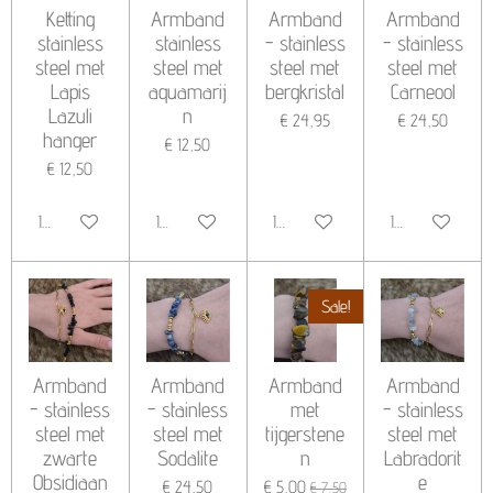
Ketting
Armband
Armband
Armband
stainless
stainless
- stainless
- stainless
steel met
steel met
steel met
steel met
Lapis
aquamarij
bergkristal
Carneool
Lazuli
n
€ 24,95
€ 24,50
hanger
€ 12,50
€ 12,50
In winkelwagen
In winkelwagen
In winkelwagen
In winkelwagen
Sale!
Armband
Armband
Armband
Armband
- stainless
- stainless
met
- stainless
steel met
steel met
tijgerstene
steel met
zwarte
Sodalite
n
Labradorit
Obsidiaan
e
€ 24,50
€ 5,00
€ 7,50