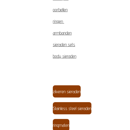
oorbellen
ringen
armbanden
sieraden sets
body sieraden
zilveren sieraden
Stainless steel sieraden
ringmaten