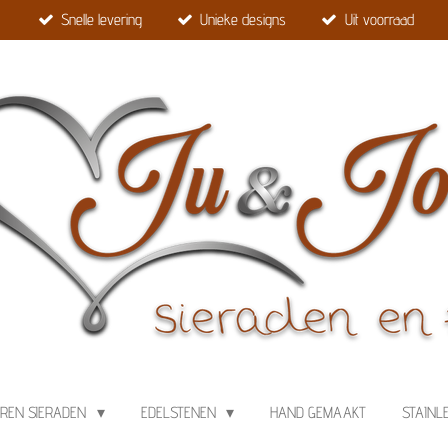
Snelle levering
Unieke designs
Uit voorraad
EREN SIERADEN
EDELSTENEN
HAND GEMAAKT
STAINL