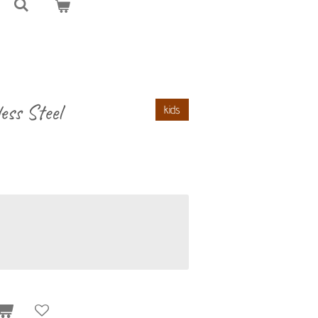
ess Steel
kids