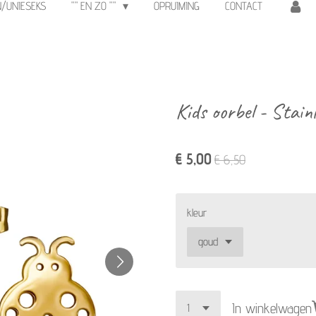
N/UNIESEKS
"" EN ZO ""
OPRUIMING
CONTACT
Kids oorbel - Stainl
€ 5,00
€ 6,50
kleur
In winkelwagen