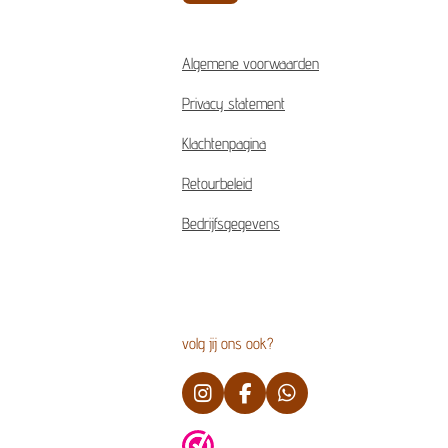
Algemene voorwaarden
Privacy statement
Klachtenpagina
Retourbeleid
Bedrijfsgegevens
volg jij ons ook?
I
F
W
n
a
h
s
c
a