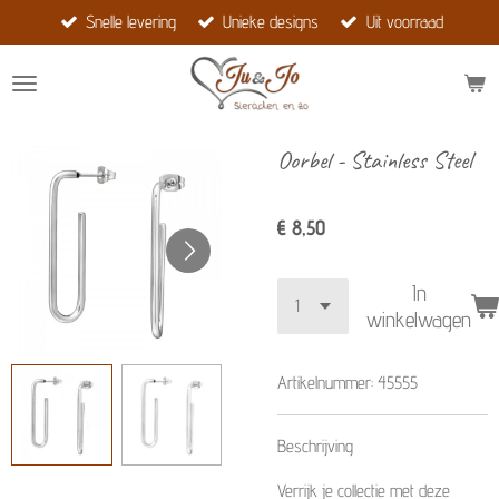
Snelle levering
Unieke designs
Uit voorraad
Ga
direct
naar
de
hoofdinhoud
Oorbel - Stainless Steel
€ 8,50
In
winkelwagen
Artikelnummer:
45555
Beschrijving
Verrijk je collectie met deze