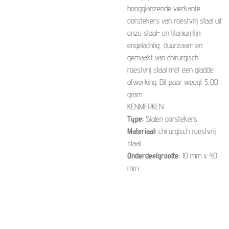
hoogglanzende vierkante
oorstekers van roestvrij staal uit
onze staal- en titaniumlijn:
engelachtig, duurzaam en
gemaakt van chirurgisch
roestvrij staal met een gladde
afwerking. Dit paar weegt 5,00
gram
KENMERKEN
Type:
Stalen oorstekers
Materiaal:
chirurgisch roestvrij
staal
Onderdeelgrootte:
10 mm x 40
mm