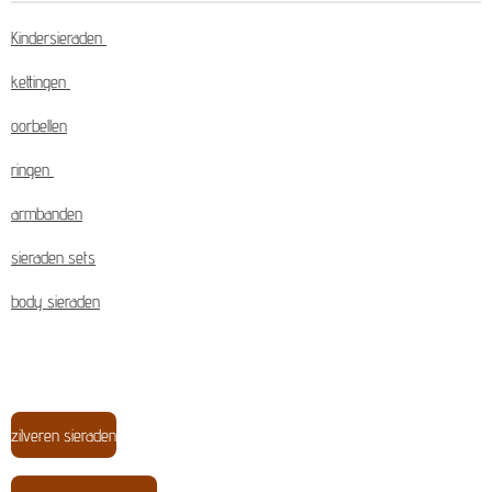
Kindersieraden
kettingen
oorbellen
ringen
armbanden
sieraden sets
body sieraden
zilveren sieraden