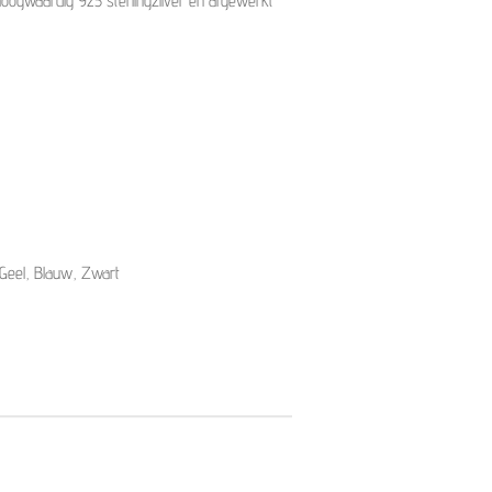
hoogwaardig 925 sterlingzilver en afgewerkt
 Geel, Blauw, Zwart