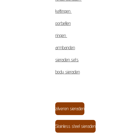
kettingen
oorbellen
ringen
armbanden
sieraden sets
body sieraden
zilveren sieraden
Stainless steel sieraden