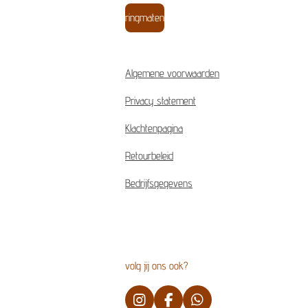
ringmaten
Algemene voorwaarden
Privacy statement
Klachtenpagina
Retourbeleid
Bedrijfsgegevens
volg jij ons ook?
I
F
W