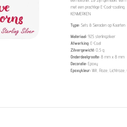
een favoriet. Ze zijn gemaakt van 
met een prachtige E-Coat-coating.
KENMERKEN
Type:
Sets & Sieraden op Kaarten
Materiaal:
925 sterlingzilver
Afwerking:
E-Coat
Zilvergewicht:
0,5 g
Onderdeelgrootte:
8 mm x 8 mm
Decoratie:
Epoxy
Epoxykleur:
Wit, Roze, Lichtroze,