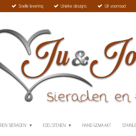
Snelle levering
Unieke designs
Uit voorraad
EREN SIERADEN
EDELSTENEN
HAND GEMAAKT
STAINL