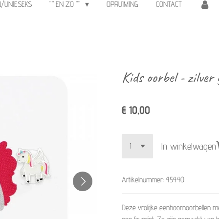
N/UNIESEKS
"" EN ZO ""
OPRUIMING
CONTACT
Kids oorbel - zilver
€ 10,00
In winkelwagen
Artikelnummer:
45440
Deze vrolijke eenhoornoorbellen me