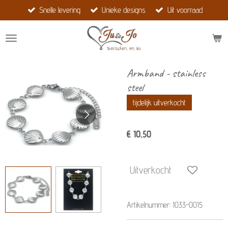
Snelle levering
Unieke designs
Uit voorraad
Ga
direct
naar
de
hoofdinhoud
Armband - stainless
steel
tijdelijk uitverkocht
€ 10,50
Uitverkocht
Artikelnummer:
1033-0015