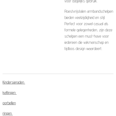
voor dagelijks gebruik.
R
oestvrijstalen armbandschelpen
bieden veelzijdigheid en stijl.
Perfect voor zowel casual als
formele gelegenheden, zijn deze
schelpen een must-have voor
iedereen die vakmanschap en
tijdloos design waardeert.
Kindersieraden
kettingen
oorbellen
ringen