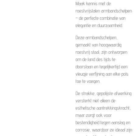
Maak kennis met de
roestvrijstalen armbandschelpen
– de perfecte combinatie van
elegantie en duurzaamheid.
Deze armbandschelpen,
gemaakt van hoogwaardig
roestvrij staal, zijn ontworpen
om de tand des tijds te
doorstaan ​​en tegelijkertijd een
vleugje verfijning aan elke pols
toe te voegen.
De strakke, gepolijste afwerking
versterkt niet alleen de
esthetische aantrekkingskracht,
maar zorgt ook voor
bestendigheid tegen aanslag en
corrosie, waardoor ze ideaal zijn