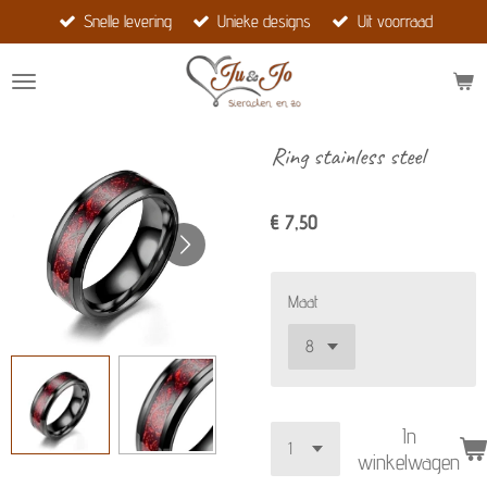
Snelle levering
Unieke designs
Uit voorraad
Ga
direct
naar
de
hoofdinhoud
Ring stainless steel
€ 7,50
Maat
In
winkelwagen