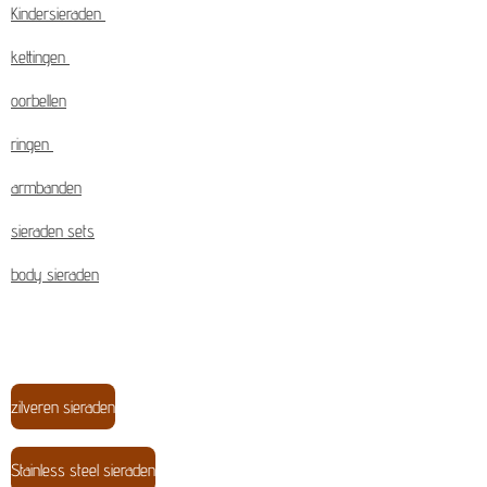
Kindersieraden
kettingen
oorbellen
ringen
armbanden
sieraden sets
body sieraden
zilveren sieraden
Stainless steel sieraden