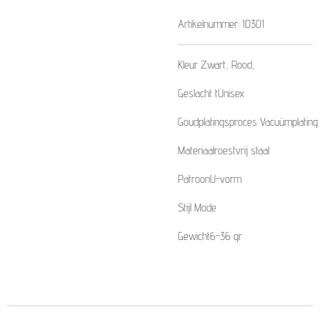
Artikelnummer:
10301
Kleur
Zwart, Rood,
Geslacht t
Unisex
Goudplatingsproces
Vacuümplating
Materiaal
roestvrij staal
Patroon
U-vorm
Stijl
Mode
Gewicht
6-36 gr