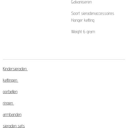
Galvaniseren
Soort sieradenaccessoires
Hanger ketting
Weight 6 gram
Kindersieraden
kettingen
oorbellen
ringen
armbanden
sieraden sets