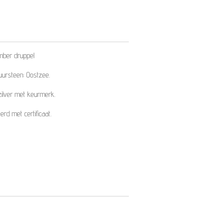
amber druppel
uursteen: Oostzee.
zilver met keurmerk.
erd met certificaat.