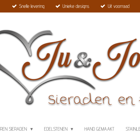
Snelle levering
Unieke designs
Uit voorraad
EREN SIERADEN
EDELSTENEN
HAND GEMAAKT
STAINL