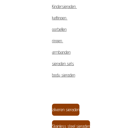
Kindersieraden
kettingen
oorbellen
ringen
armbanden
sieraden sets
body sieraden
zilveren sieraden
Stainless steel sieraden