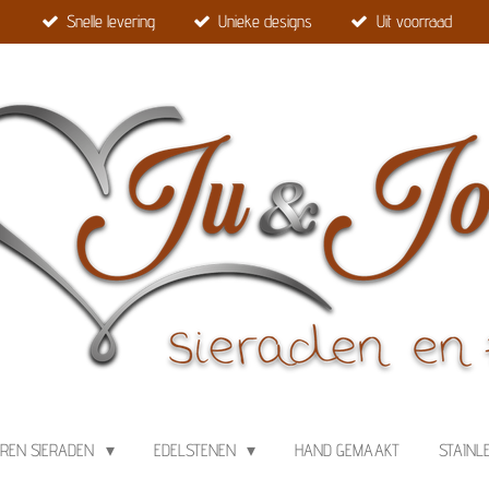
Snelle levering
Unieke designs
Uit voorraad
EREN SIERADEN
EDELSTENEN
HAND GEMAAKT
STAINL