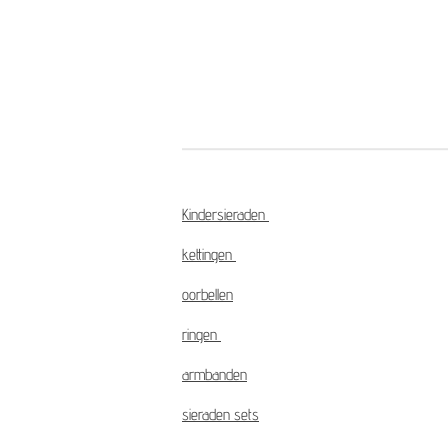
Kindersieraden
kettingen
oorbellen
ringen
armbanden
sieraden sets