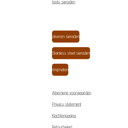
body sieraden
zilveren sieraden
Stainless steel sieraden
ringmaten
Algemene voorwaarden
Privacy statement
Klachtenpagina
Retourbeleid