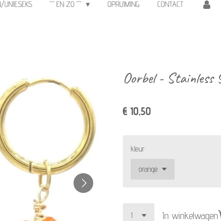
N/UNIESEKS
"" EN ZO ""
OPRUIMING
CONTACT
Oorbel - Stainless 
€ 10,50
kleur
In winkelwagen