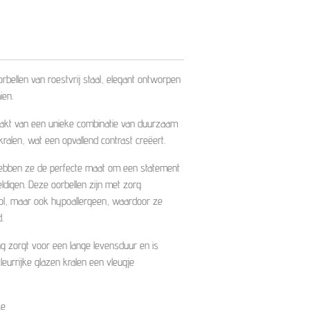
bellen van roestvrij staal, elegant ontworpen
ien.
aakt van een unieke combinatie van duurzaam
 kralen, wat een opvallend contrast creëert.
ebben ze de perfecte maat om een ​​statement
digen. Deze oorbellen zijn met zorg
jlvol, maar ook hypoallergeen, waardoor ze
.
ng zorgt voor een lange levensduur en is
leurrijke glazen kralen een vleugje
ze