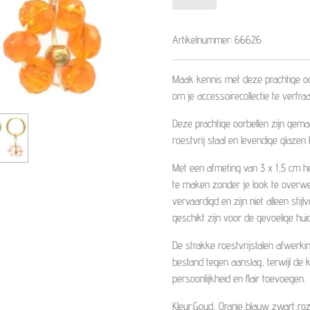
Artikelnummer:
66626
Maak kennis met deze prachtige oor
om je accessoirecollectie te verfraa
Deze prachtige oorbellen zijn gem
roestvrij staal en levendige glazen
Met een afmeting van 3 x 1,5 cm h
te maken zonder je look te overwel
vervaardigd en zijn niet alleen sti
geschikt zijn voor de gevoelige huid
De strakke roestvrijstalen afwerki
bestand tegen aanslag, terwijl de k
persoonlijkheid en flair toevoegen.
Kleur:
Goud
, Oranje,blauw,zwart,ro