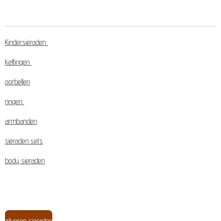
Kindersieraden
kettingen
oorbellen
ringen
armbanden
sieraden sets
body sieraden
zilveren sieraden