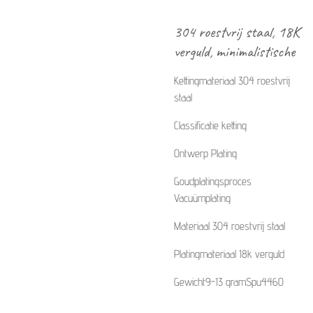
304 roestvrij staal, 18K
verguld, minimalistische
Kettingmateriaal 304 roestvrij
staal
Classificatie ketting
Ontwerp Plating
Goudplatingsproces
Vacuümplating
Materiaal 304 roestvrij staal
Platingmateriaal 18k verguld
Gewicht9-13 gramSpu4460