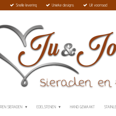
Snelle levering
Unieke designs
Uit voorraad
EREN SIERADEN
EDELSTENEN
HAND GEMAAKT
STAINL