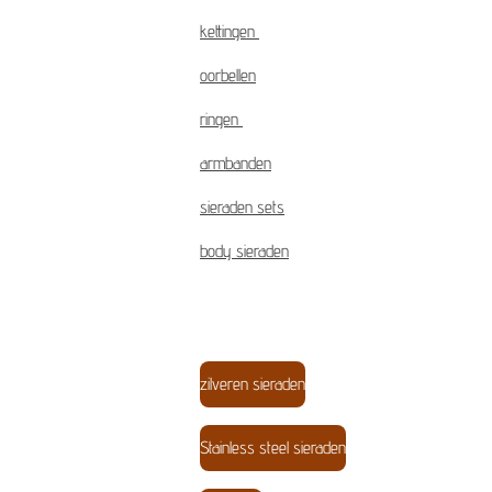
kettingen
oorbellen
ringen
armbanden
sieraden sets
body sieraden
zilveren sieraden
Stainless steel sieraden