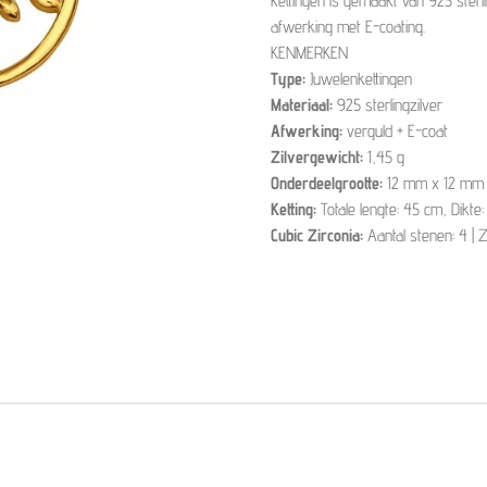
kettingen is gemaakt van 925 sterl
afwerking met E-coating.
KENMERKEN
Type:
Juwelenkettingen
Materiaal:
925 sterlingzilver
Afwerking:
verguld + E-coat
Zilvergewicht:
1,45 g
Onderdeelgrootte:
12 mm x 12 mm
Ketting:
Totale lengte: 45 cm, Dikte
Cubic Zirconia:
Aantal stenen: 4 | Z