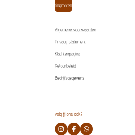
ringmaten
Algemene voorwaarden
Privacy statement
Klachtenpagina
Retourbeleid
Bedrijfsgegevens
volg jij ons ook?
I
F
W