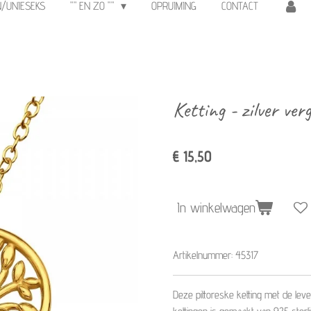
N/UNIESEKS
"" EN ZO ""
OPRUIMING
CONTACT
Ketting - zilver ver
€ 15,50
In winkelwagen
Artikelnummer:
45317
Deze pittoreske ketting met de leve