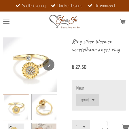
Snelle levering
Unieke designs
Uit voorraad
Ga
direct
naar
de
hoofdinhoud
Ring zilver bloemen
verstelbaar angst ring
€ 27,50
kleur
In