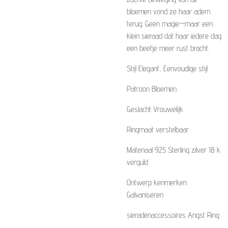
bloemen vond ze haar adem
terug. Geen magie—maar een
klein sieraad dat haar iedere dag
een beetje meer rust bracht.
Stijl Elegant, Eenvoudige stijl
Patroon Bloemen
Geslacht Vrouwelijk
Ringmaat verstelbaar
Materiaal 925 Sterling zilver 18 k
verguld
Ontwerp kenmerken
Galvaniseren
sieradenaccessoires Angst Ring