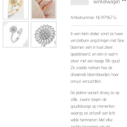
winkelwagen
Artikelnummer:
NL917967-G
In een klein atelier vond ze twee
verstelbare angstringen met fijne
bloemen: één in koel zilver,
geplatineerd, en één in warm
zilver met een laagje 18k goud.
Ze voelde meteen hoe de
draaiende bloemblaadjes haar
onrust verzachtten.
De platina-variant droeg ze op
stille, zware dagen; de
goudkleurige op momenten
waarop ze zichzelf aan licht
wilde herinneren. Met elke
zachte beweging van de