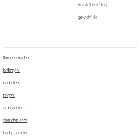
Verstelbare Ring
gewicht 4g
Kindersieraden
kettingen
oorbellen
ringen
armbanden
sieraden sets
body sieraden