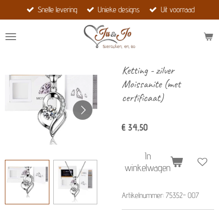
Snelle levering
Unieke designs
Uit voorraad
Ga
direct
naar
de
hoofdinhoud
Ketting - zilver
Moissanite (met
certificaat)
€ 34,50
In
winkelwagen
Artikelnummer:
75352- 007