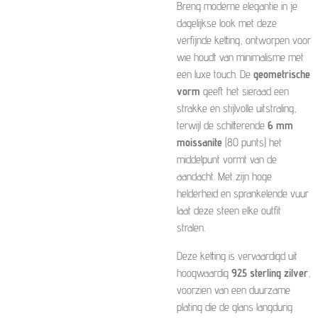
Breng moderne elegantie in je
dagelijkse look met deze
verfijnde ketting, ontworpen voor
wie houdt van minimalisme met
een luxe touch. De
geometrische
vorm
geeft het sieraad een
strakke en stijlvolle uitstraling,
terwijl de schitterende
6 mm
moissanite
(80 punts) het
middelpunt vormt van de
aandacht. Met zijn hoge
helderheid en sprankelende vuur
laat deze steen elke outfit
stralen.
Deze ketting is vervaardigd uit
hoogwaardig
925 sterling zilver
,
voorzien van een duurzame
plating die de glans langdurig