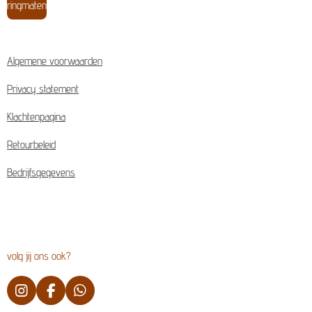
ringmaten
Algemene voorwaarden
Privacy statement
Klachtenpagina
Retourbeleid
Bedrijfsgegevens
volg jij ons ook?
I
F
W
n
a
h