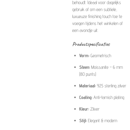
behoudt. Ideaal voor dagelijks
gebruik of om een subtiele,
luxueuze finishing touch toe te
voegen tijdens het winkelen of
een avondje uit.
Productspecificaties
Vorm:
Geometrisch
Steen:
Moissanite – 6 mm
(80 punts)
Materiaal:
925 sterling zilver
Coating:
Anti-tarnish plating
Kleur:
Zilver
Stijl:
Elegant & modern