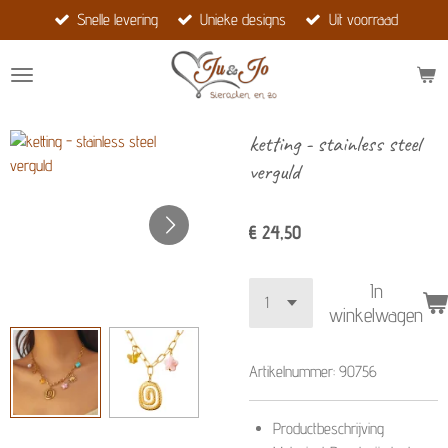
Snelle levering
Unieke designs
Uit voorraad
Ga
direct
naar
de
hoofdinhoud
ketting - stainless steel
verguld
€ 24,50
In
winkelwagen
Artikelnummer:
90756
Productbeschrijving