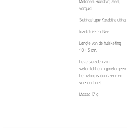
Materiaal: Roestvrij staal,
verguld.
Sluitingstype: Karabijnsluiting.
Inzetstukken: Nee.
Lengte van de halsketting:
40 + 5 cm.
Deze sieraden zijn
waterdicht en hypoallergeen.
De plating is duurzaam en
verkleurt niet.
Massa: 17 g