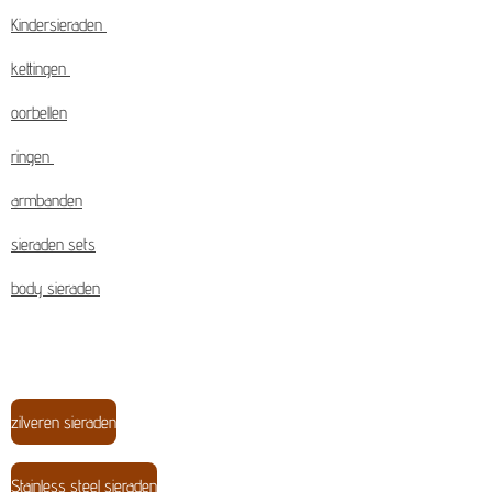
Kindersieraden
kettingen
oorbellen
ringen
armbanden
sieraden sets
body sieraden
zilveren sieraden
Stainless steel sieraden