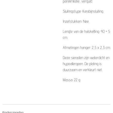
parelimitatie, verguld.
Sluitingstype: Karabijnsluiting.
Inzetstukken: Nee.
Lengte van de halsketting: 40 + 5
cm.
Afmetingen hanger: 2,5 x 2,3 cm.
Deze sieraden zijn waterdicht en
hypoallergeen. De plating is
duurzaam en verkleurt niet.
Massa: 22 g
Kindersieraden