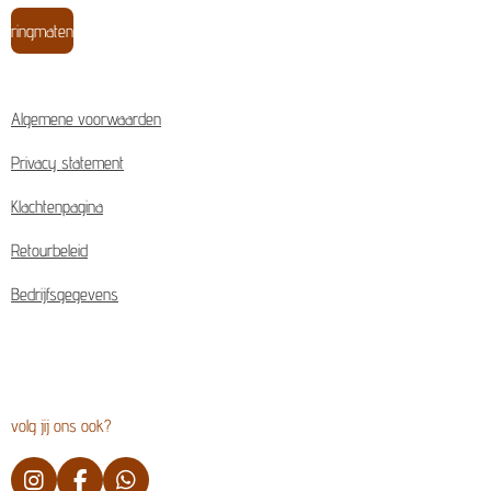
ringmaten
Algemene voorwaarden
Privacy statement
Klachtenpagina
Retourbeleid
Bedrijfsgegevens
volg jij ons ook?
I
F
W