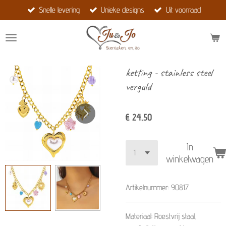
Snelle levering
Unieke designs
Uit voorraad
Ga
direct
naar
de
hoofdinhoud
ketting - stainless steel
verguld
€ 24,50
In
winkelwagen
Artikelnummer:
90817
Materiaal: Roestvrij staal,