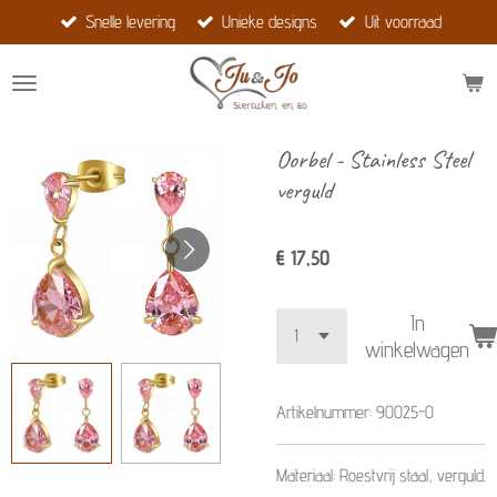
Snelle levering
Unieke designs
Uit voorraad
Ga
direct
naar
de
hoofdinhoud
Oorbel - Stainless Steel
verguld
€ 17,50
In
winkelwagen
Artikelnummer:
90025-0
Materiaal: Roestvrij staal, verguld.