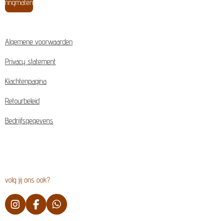
ringmaten
Algemene voorwaarden
Privacy statement
Klachtenpagina
Retourbeleid
Bedrijfsgegevens
volg jij ons ook?
I
F
W
n
a
h