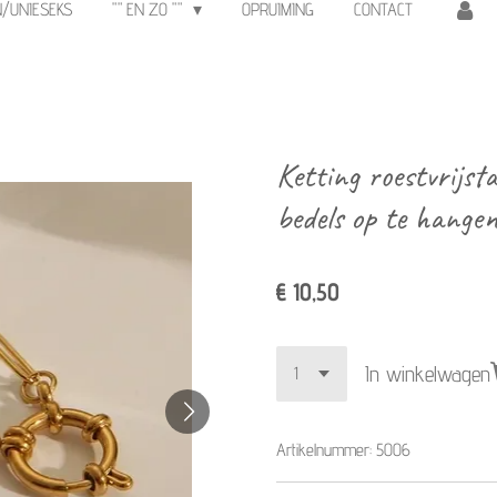
N/UNIESEKS
"" EN ZO ""
OPRUIMING
CONTACT
Ketting roestvrijsta
bedels op te hange
€ 10,50
In winkelwagen
Artikelnummer:
5006