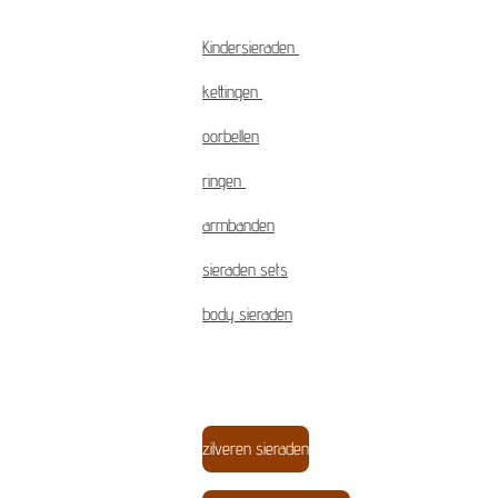
Kindersieraden
kettingen
oorbellen
ringen
armbanden
sieraden sets
body sieraden
zilveren sieraden