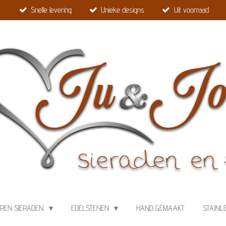
Snelle levering
Unieke designs
Uit voorraad
EREN SIERADEN
EDELSTENEN
HAND GEMAAKT
STAINL