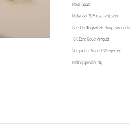
Kleur Goud
Materiaal 304 roestvrij staal
Soort kettingKabelketting, Slangenk
18K Echt Goud Verguld
Vergulden ProcesPVD-gecoat
Ketting gewicht 4g