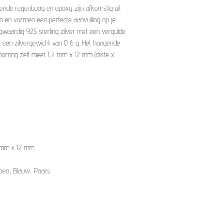
ende regenboog en epoxy zijn afkomstig uit
en en vormen een perfecte aanvulling op je
gwaardig 925 sterling zilver met een vergulde
r een zilvergewicht van 0,6 g. Het hangende
orring zelf meet 1,2 mm x 12 mm (dikte x
 mm x 12 mm
roen, Blauw, Paars