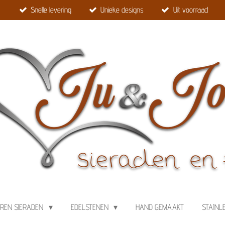
Snelle levering
Unieke designs
Uit voorraad
EREN SIERADEN
EDELSTENEN
HAND GEMAAKT
STAINL