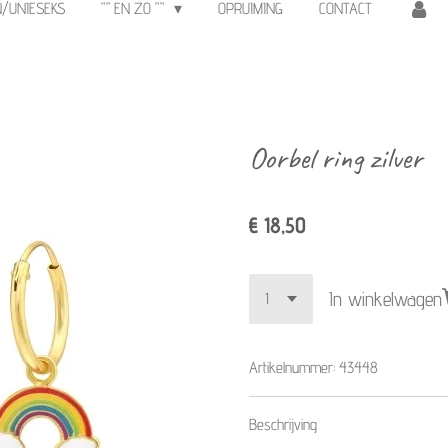
N/UNIESEKS
"" EN ZO ""
OPRUIMING
CONTACT
Oorbel ring zilver
€ 18,50
In winkelwagen
Artikelnummer:
43448
Beschrijving