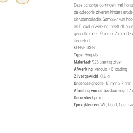
Deze schattige oorringen met hang
de categorie zilveren kindersierad
sieradencollectie. Gemaakt van hoo
en E-coat afwerking, heeft dit paa
gedeelte meet 10 mm x 7 mm. De o
diameter).
KENMERKEN
Type:
Hoepels
Materiaal:
925 sterling zilver
Afwerking:
Verguld + E-coating
Zilvergewicht:
0,6 g
Onderdeelgrootte:
10 mm x 7 mm
Afmeting van de borduurring:
1,2
Decoratie:
Epoxy
Epoxykleuren:
Wit, Rood, Geel, G