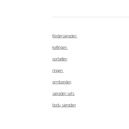
Kindersieraden
kettingen
oorbellen
ringen
armbanden
sieraden sets
body sieraden