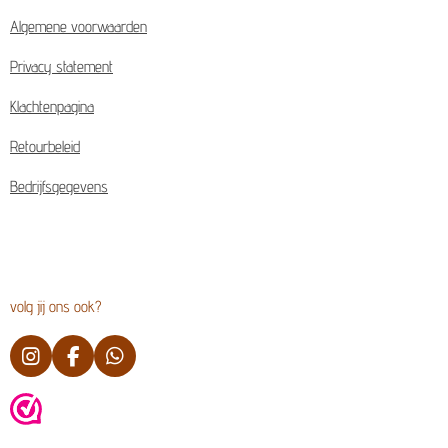
Algemene voorwaarden
Privacy statement
Klachtenpagina
Retourbeleid
Bedrijfsgegevens
volg jij ons ook?
I
F
W
n
a
h
s
c
a
t
e
t
a
b
s