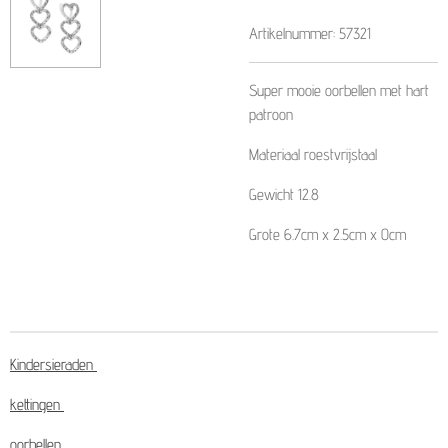
Artikelnummer:
57321
Super mooie oorbellen met hart
patroon
Materiaal roestvrijstaal
Gewicht
12.8
Grote
6.7cm x 2.5cm x 0cm
Kindersieraden
kettingen
oorbellen