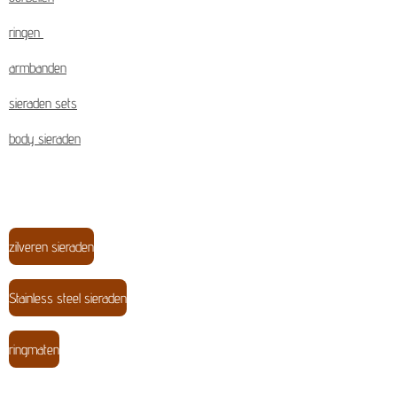
ringen
armbanden
sieraden sets
body sieraden
zilveren sieraden
Stainless steel sieraden
ringmaten