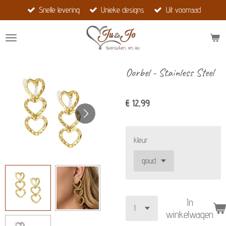
Snelle levering
Unieke designs
Uit voorraad
Ga
direct
naar
de
hoofdinhoud
Oorbel - Stainless Steel
€ 12,99
kleur
In
winkelwagen