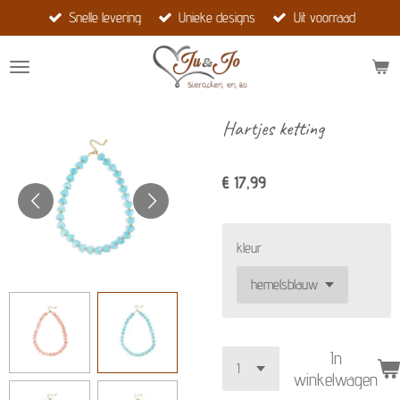
Snelle levering
Unieke designs
Uit voorraad
Ga
direct
naar
de
hoofdinhoud
Hartjes ketting
€ 17,99
kleur
In
winkelwagen