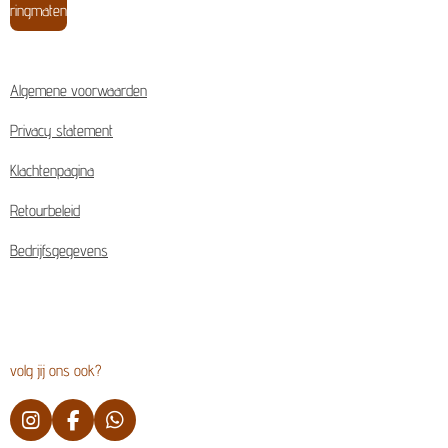
ringmaten
Algemene voorwaarden
Privacy statement
Klachtenpagina
Retourbeleid
Bedrijfsgegevens
volg jij ons ook?
I
F
W
n
a
h