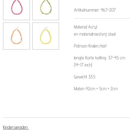
Artikelnummer:
467-207
Material
Acryl
en
material
roestvrij staal
Patroon
Kralen,Hart
lengte
Korte ketting: :37-45 cm
(14-17 inch)
Gewicht
33.5
Maten
42cm + 5cm + 2cm
Kindersieraden