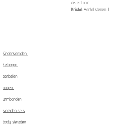
dikte: 1 mm
Kristal:
Aantal stenen: 1
Kindersieraden
kettingen
oorbellen
ringen
armbanden
sieraden sets
body sieraden