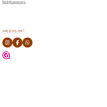
Bedrijfsgegevens
volg jij ons ook?
I
F
W
n
a
h
s
c
a
t
e
t
a
b
s
g
o
A
r
o
p
a
k
p
m