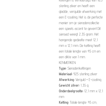
kettingen is vervaardigd van 925
sterling zilver en heeft een
gladde, vergulde afwerking met
een E-coating. Het is de perfecte
manier om je sieradencollectie
een speels accent te geven! Dit
sieraad weegt 2,35 gram. Het
hangende gedeelte meet 12,1
mm x 12,1 mm. De ketting heeft
een totale lengte van 45 cm en
een dikte van 1 mm.
KENMERKEN
Type:
Sieradenkettingen
Materiaal:
925 sterling zilver
Afwerking:
Verguld + E-coating
Gewicht zilver:
1,35 g
Onderdeelgrootte:
12,1 mm x 12,1
mm
Ketting:
Totale lengte: 45 cm,