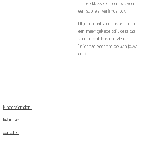
tijdloze klasse en roomwit voor
een subtiele, verfijnde look.
Of je nu gaat voor casual chic of
een meer geklede stijl, deze tas
voegt moeiteloos een vleugje
Italiaanse elegantie toe aan jouw
outfit.
Kindersieraden
kettingen
oorbellen