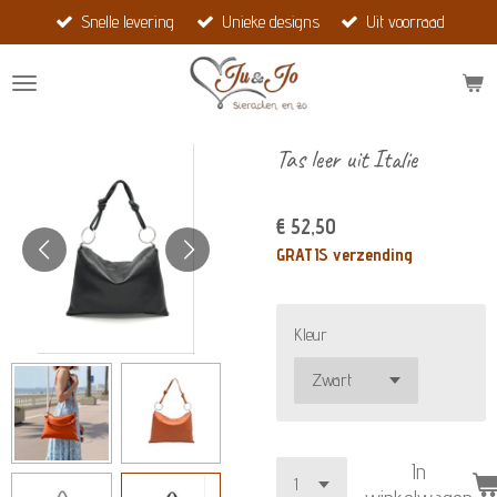
Snelle levering
Unieke designs
Uit voorraad
Ga
direct
naar
de
hoofdinhoud
Tas leer uit Italie
€ 52,50
GRATIS verzending
Kleur
In