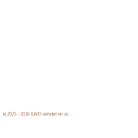
r
o
p
a
k
p
m
© 2025 - 2026 JU&JO sieraden en zo