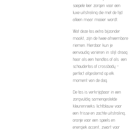
soepele leer zorgen voor een
luxe uitstraling die met de tijd
alleen maar mooier wordt.
Wat deze tas extra bijzonder
maakt, zijn de twee afneembare
riemen. Hierdoor kun je
eenvoudig variëren in stijl: draag
haar als een handtas of als een
schoudertas of crossbody –
perfect afgestemd op elk
moment van de dag.
De tas is verkrijgbaar in een
zorgvuldig samengestelde
kleurenreeks: lichtblauw voor
een frisse en zachte uitstraling,
oranje voor een speels en
energiek accent, zwart voor