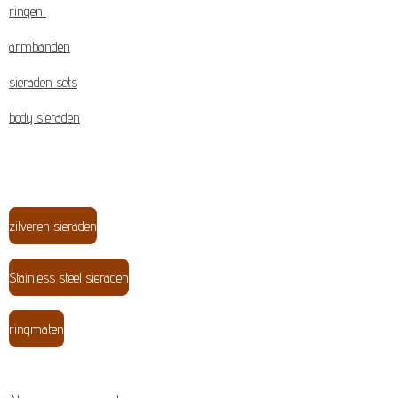
ringen
armbanden
sieraden sets
body sieraden
zilveren sieraden
Stainless steel sieraden
ringmaten