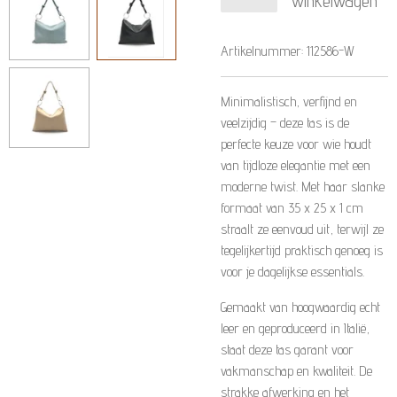
winkelwagen
Artikelnummer:
112586-W
Minimalistisch, verfijnd en
veelzijdig – deze tas is de
perfecte keuze voor wie houdt
van tijdloze elegantie met een
moderne twist. Met haar slanke
formaat van 35 x 25 x 1 cm
straalt ze eenvoud uit, terwijl ze
tegelijkertijd praktisch genoeg is
voor je dagelijkse essentials.
Gemaakt van hoogwaardig echt
leer en geproduceerd in Italië,
staat deze tas garant voor
vakmanschap en kwaliteit. De
strakke afwerking en het