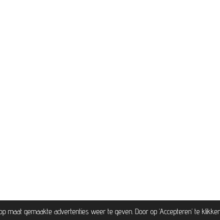
p maat gemaakte advertenties weer te geven. Door op ‘Accepteren’ te klikke