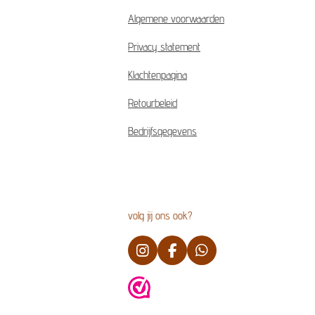
Algemene voorwaarden
Privacy statement
Klachtenpagina
Retourbeleid
Bedrijfsgegevens
volg jij ons ook?
I
F
W
n
a
h
s
c
a
t
e
t
a
b
s