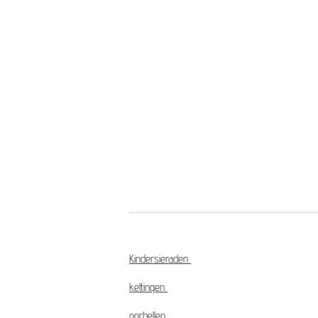
Kindersieraden
kettingen
oorbellen