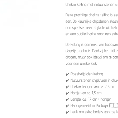
Chakra ketting met natuurstenen &
Deze prachtige chakra ketting is e
één. De kleurrijke chipstenen staa
een speelse maar stijlvolle uitstr
en een subtiel hartje voor een ext
De ketting is gemaakt van hoogwaar
dagelijks gebruik. Dankzij het tijd
dragen, maar ook ideaal om te com
voor een unieke look
✔️ Roestvrijstalen ketting
✔️ Natuurstenen chipkralen in cha
✔️ Chakra hanger van ca. 2,5 cm
✔️ Hartje van ca. 1,5 cm
✔️ Lengte: ca. 47 cm + hanger
✔️ Handgemaakt in Portugal 🇵🇹
✔️ Leuk om extra bedels aan toe 