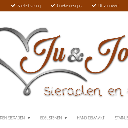
Snelle levering
Unieke designs
Uit voorraad
EREN SIERADEN
EDELSTENEN
HAND GEMAAKT
STAINL