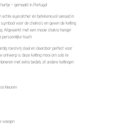
 hartje – gemaakt in Portugal
en echte eyecatcher én betekenisvol sieraad in
n symbool voor de chakra’s en geven de ketting
aling. Afgewerkt met een mooie chakra hanger
ra persoonlijke touch
dig roestvrij staal en daardoor perfect voor
loze ontwerp is deze ketting mooi om solo te
bineren met extra bedels of andere kettingen
kra kleuren
te voegen