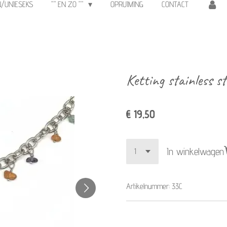
N/UNIESEKS
"" EN ZO ""
OPRUIMING
CONTACT
Ketting stainless s
€ 19,50
In winkelwagen
Artikelnummer:
33C