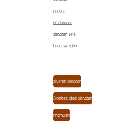
ringen
armbanden
sieraden sets
body sieraden
zilveren sieraden
Stainless steel sieraden
ringmaten