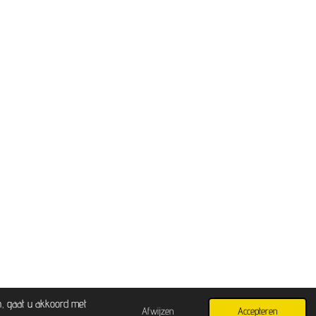
n, gaat u akkoord met
Afwijzen
Accepteren