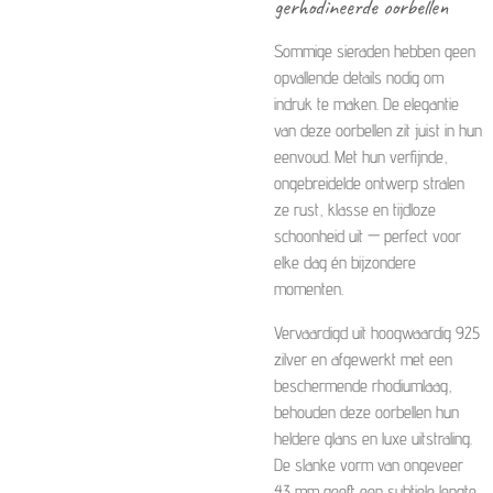
gerhodineerde oorbellen
Sommige sieraden hebben geen
opvallende details nodig om
indruk te maken. De elegantie
van deze oorbellen zit juist in hun
eenvoud. Met hun verfijnde,
ongebreidelde ontwerp stralen
ze rust, klasse en tijdloze
schoonheid uit — perfect voor
elke dag én bijzondere
momenten.
Vervaardigd uit hoogwaardig 925
zilver en afgewerkt met een
beschermende rhodiumlaag,
behouden deze oorbellen hun
heldere glans en luxe uitstraling.
De slanke vorm van ongeveer
43 mm geeft een subtiele lengte