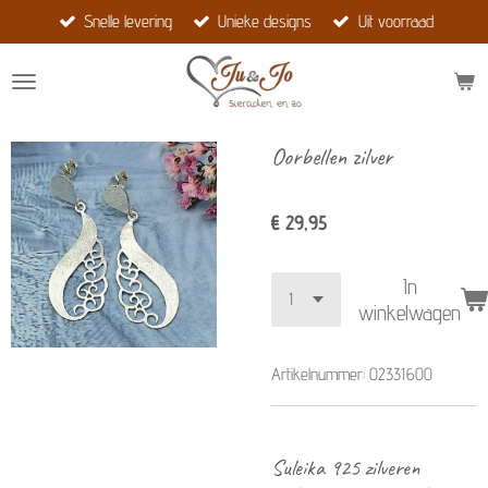
Snelle levering
Unieke designs
Uit voorraad
Ga
direct
naar
de
hoofdinhoud
Oorbellen zilver
€ 29,95
In
winkelwagen
Artikelnummer:
02331600
Suleika 925 zilveren