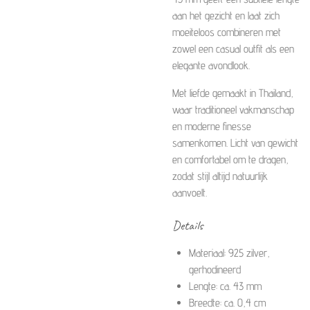
aan het gezicht en laat zich
moeiteloos combineren met
zowel een casual outfit als een
elegante avondlook.
Met liefde gemaakt in Thailand,
waar traditioneel vakmanschap
en moderne finesse
samenkomen. Licht van gewicht
en comfortabel om te dragen,
zodat stijl altijd natuurlijk
aanvoelt.
Details
Materiaal: 925 zilver,
gerhodineerd
Lengte: ca. 43 mm
Breedte: ca. 0,4 cm