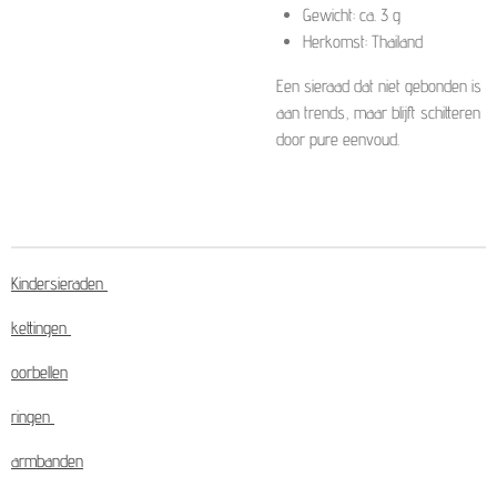
Gewicht: ca. 3 g
Herkomst: Thailand
Een sieraad dat niet gebonden is
aan trends, maar blijft schitteren
door pure eenvoud.
Kindersieraden
kettingen
oorbellen
ringen
armbanden