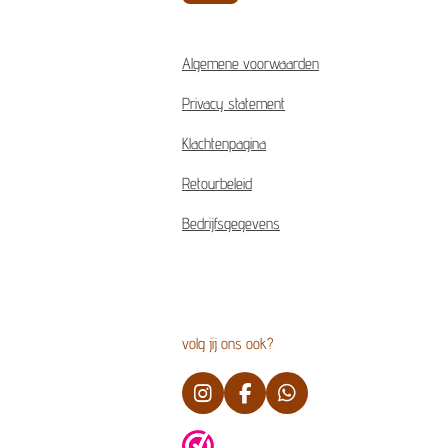
Algemene voorwaarden
Privacy statement
Klachtenpagina
Retourbeleid
Bedrijfsgegevens
volg jij ons ook?
I
F
W
n
a
h
s
c
a