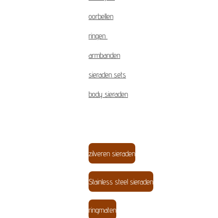
oorbellen
ringen
armbanden
sieraden sets
body sieraden
zilveren sieraden
Stainless steel sieraden
ringmaten