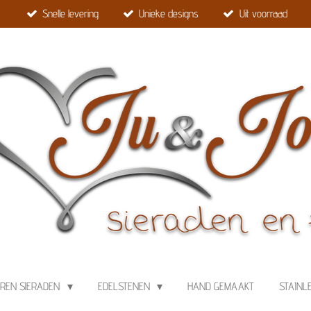
Snelle levering
Unieke designs
Uit voorraad
EREN SIERADEN
EDELSTENEN
HAND GEMAAKT
STAINL