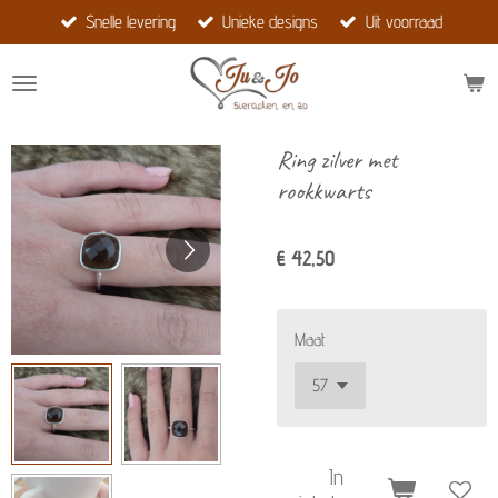
Snelle levering
Unieke designs
Uit voorraad
Ga
direct
naar
de
hoofdinhoud
Ring zilver met
rookkwarts
€ 42,50
Maat
In