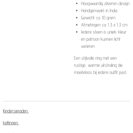
Hoogwaardig zilveren design
Handgemaakt in India
Gewicht: ca. 10 gram
Afmetingen: ca. 1,3 x 1,3 cm
Iedere steen is uniek; kleur
en patroon kunnen licht
variëren
Een stijlvolle ring met een
rustige, warme uitstraling die
moeiteloos bij iedere outfit past.
Kindersieraden
kettingen