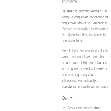
en charme.
De steen is prachtig verwerkt in
hoogwaardig zilver, waardoor de
ring zowel stijlvol als veelzijdig is.
Perfect om dagelijks te dragen of
als bijzondere finishing touch bij
een avondlook.
Met de hand vervaardigd in India,
waar traditioneel vakmanschap
en oog voor detail samenkomen
in een uniek sieraad vol karakter.
Een prachtige ring voor
liefhebbers van natuurlijke
edelstenen en verfijnde sieraden.
Details
Echte rookkwarts steen