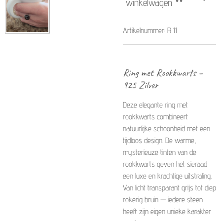
winkelwagen
Artikelnummer:
R 11
Ring met Rookkwarts –
925 Zilver
Deze elegante ring met
rookkwarts combineert
natuurlijke schoonheid met een
tijdloos design. De warme,
mysterieuze tinten van de
rookkwarts geven het sieraad
een luxe en krachtige uitstraling.
Van licht transparant grijs tot diep
rokerig bruin — iedere steen
heeft zijn eigen unieke karakter