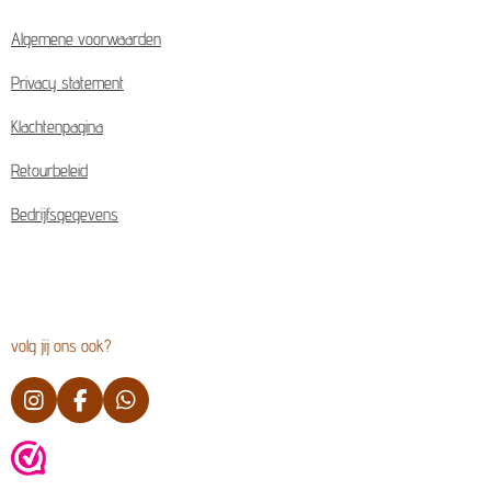
Algemene voorwaarden
Privacy statement
Klachtenpagina
Retourbeleid
Bedrijfsgegevens
volg jij ons ook?
I
F
W
n
a
h
s
c
a
t
e
t