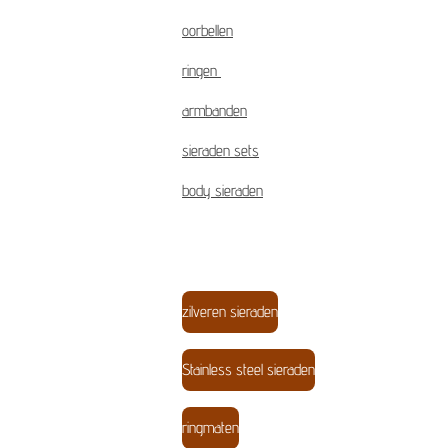
oorbellen
ringen
armbanden
sieraden sets
body sieraden
zilveren sieraden
Stainless steel sieraden
ringmaten