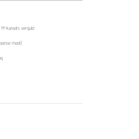
, 14-karaats verguld
kaanse maat)
ng