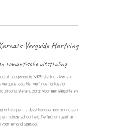
Karaats Vergulde Hartring
een romantische uitstraling
igd uit hoogwaardig S925 sterling zilver en
vergulde laag. Het verfijnde hartdesign,
ic zirconia stenen, zorgt voor een elegante en
ap ontworpen, is deze handgemaakte ring een
ing en tijdloze schoonheid. Perfect om uzelf te
 voor iemand speciaal.