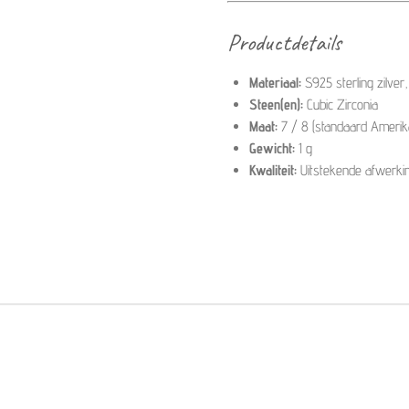
Productdetails
Materiaal:
S925 sterling zilver
Steen(en):
Cubic Zirconia
Maat:
7 / 8 (standaard Ameri
Gewicht:
1 g
Kwaliteit:
Uitstekende afwerki