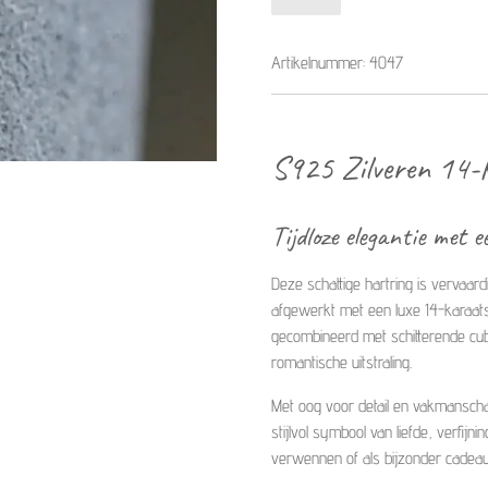
Artikelnummer:
4047
S925 Zilveren 14-
Tijdloze elegantie met 
Deze schattige hartring is vervaard
afgewerkt met een luxe 14-karaats 
gecombineerd met schitterende cub
romantische uitstraling.
Met oog voor detail en vakmansch
stijlvol symbool van liefde, verfijn
verwennen of als bijzonder cadeau