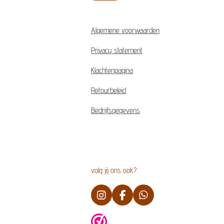
Algemene voorwaarden
Privacy statement
Klachtenpagina
Retourbeleid
Bedrijfsgegevens
volg jij ons ook?
I
F
W
n
a
h
s
c
a