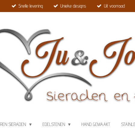
Snelle levering
Unieke designs
Uit voorraad
EREN SIERADEN
EDELSTENEN
HAND GEMAAKT
STAINL