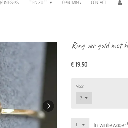
N/UNIESEKS
"" EN ZO ""
OPRUIMING
CONTACT
Ring ver guld met h
€ 19,50
Maat
In winkelwagen