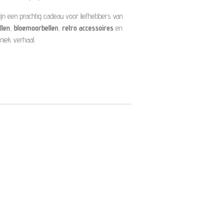
jn een prachtig cadeau voor liefhebbers van
llen
,
bloemoorbellen
,
retro accessoires
en
iek verhaal.