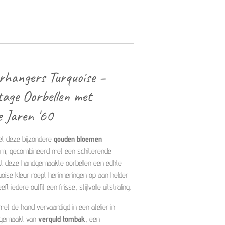
rhangers Turquoise –
age Oorbellen met
e Jaren '60
et deze bijzondere
gouden bloemen
orm, gecombineerd met een schitterende
t deze handgemaakte oorbellen een echte
uoise kleur roept herinneringen op aan helder
edere outfit een frisse, stijlvolle uitstraling.
et de hand vervaardigd in een atelier in
jn gemaakt van
verguld tombak
, een