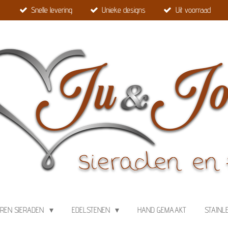
Snelle levering
Unieke designs
Uit voorraad
EREN SIERADEN
EDELSTENEN
HAND GEMAAKT
STAINL