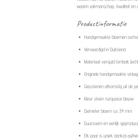
waarin vakmanschap, kwaliteit en 
Productinformatie
Handgemaakte bloemen oorha
Vervaardigd in Duitsland
Materiaal: verguld tombak (ech
Originele handgemaakte vinta
Glasstenen afkomstig uit de j
Kleur steen: turquoise blauw
Diameter bloem: ca. 34 mm
Duurzaam en eerlijk geproduc
Elk paar is uniek dankzij authe