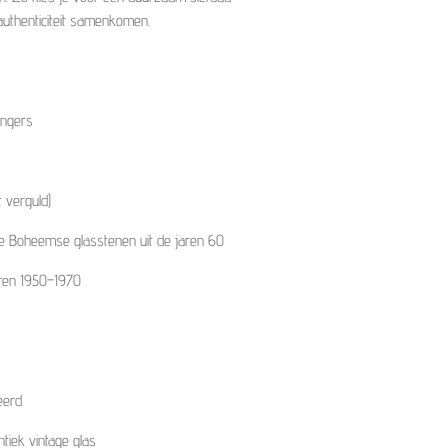
authenticiteit samenkomen.
ngers
t verguld)
ge Boheemse glasstenen uit de jaren 60
aren 1950–1970
eerd
ntiek vintage glas