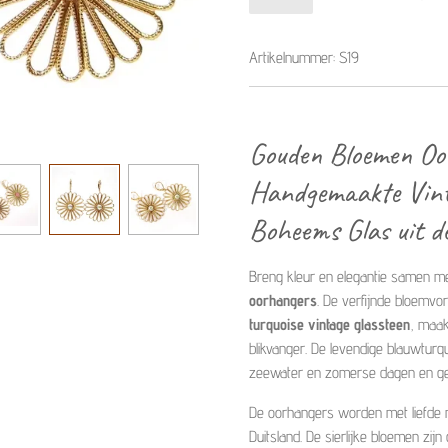
Artikelnummer:
S19
Gouden Bloemen Oo
Handgemaakte Vint
Boheems Glas uit d
Breng kleur en elegantie samen m
oorhangers
. De verfijnde bloemv
turquoise vintage glassteen
, maak
blikvanger. De levendige blauwturq
zeewater en zomerse dagen en geeft i
De oorhangers worden met liefde m
Duitsland. De sierlijke bloemen zi