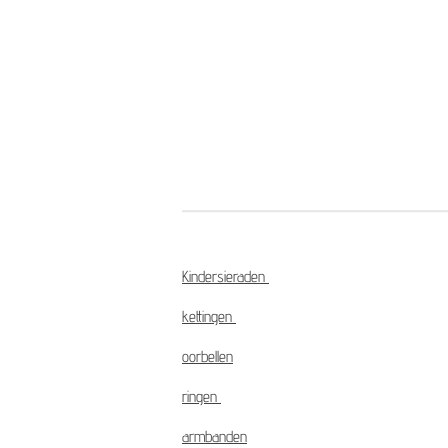
Kindersieraden
kettingen
oorbellen
ringen
armbanden