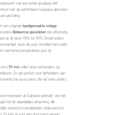
 afgewerkt met een echte goudlaag. Het
trast met de authentieke turquoise glassteen
uxe uitstraling.
rt een originele
handgemaakte vintage
ijzondere
Boheemse glasstenen
zijn afkomstig
ad uit de jaren 1950 tot 1970. Omdat iedere
rvaardigd, bezit elk paar oorbellen een uniek
ur of marmering benadrukken juist de
 circa
34 mm
vallen deze oorhangers op
erliezen. Ze zijn perfect voor liefhebbers van
n romantische accessoires die net even anders
end materialen uit Duitsland gebruikt. Van het
en tot de uiteindelijke afwerking: alle
rlijke arbeidsomstandigheden uitgevoerd en
n. Zo kies je voor een duurzaam sieraad