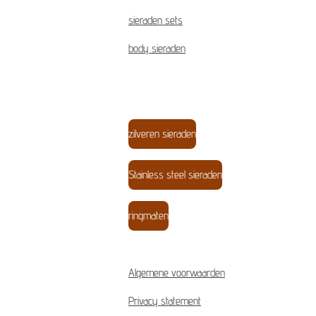
sieraden sets
body sieraden
zilveren sieraden
Stainless steel sieraden
ringmaten
Algemene voorwaarden
Privacy statement