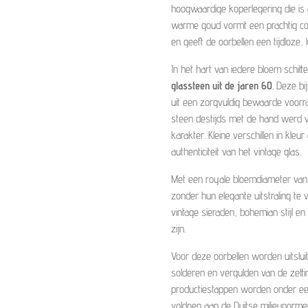
hoogwaardige koperlegering die is
warme goud vormt een prachtig con
en geeft de oorbellen een tijdloze, l
In het hart van iedere bloem schitte
glassteen uit de jaren 60
. Deze b
uit een zorgvuldig bewaarde voorra
steen destijds met de hand werd ve
karakter. Kleine verschillen in kle
authenticiteit van het vintage glas.
Met een royale bloemdiameter van
zonder hun elegante uitstraling te v
vintage sieraden, bohemian stijl e
zijn.
Voor deze oorbellen worden uitsluit
solderen en vergulden van de zetting
productiestappen worden onder ee
voldoen aan de Duitse milieunorme